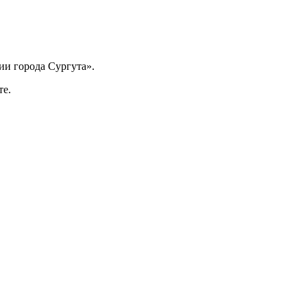
ии города Сургута».
те.