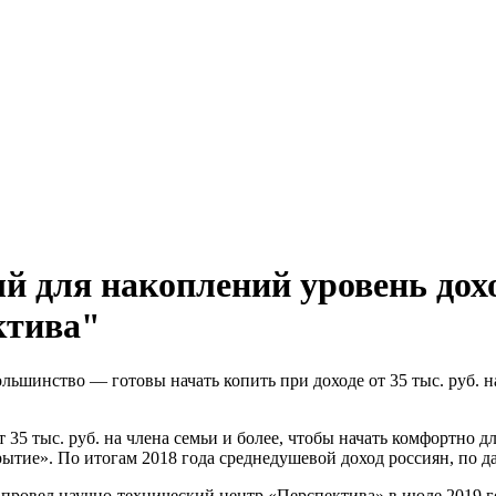
 для накоплений уровень дохо
ктива"
льшинство — готовы начать копить при доходе от 35 тыс. руб. н
5 тыс. руб. на члена семьи и более, чтобы начать комфортно дл
тие». По итогам 2018 года среднедушевой доход россиян, по дан
провел научно-технический центр «Перспектива» в июле 2019 г