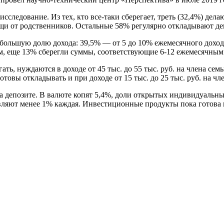
следование. Из тех, кто все-таки сберегает, треть (32,4%) дел
и от родственников. Остальные 58% регулярно откладывают ден
небольшую долю дохода: 39,5% — от 5 до 10% ежемесячного дох
, еще 13% сберегли суммы, соответствующие 6-12 ежемесячным о
ать, нуждаются в доходе от 45 тыс. до 55 тыс. руб. на члена сем
товы откладывать и при доходе от 15 тыс. до 25 тыс. руб. на чле
 депозите. В валюте копят 5,4%, доли открытых индивидуальн
авляют менее 1% каждая. Инвестиционные продукты пока готова 