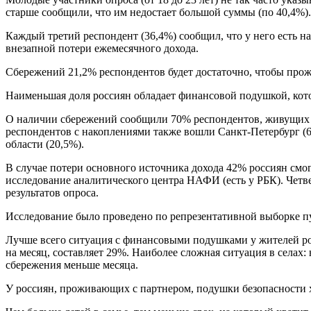
старше сообщили, что им недостает большой суммы (по 40,4%).
Каждый третий респондент (36,4%) сообщил, что у него есть на
внезапной потери ежемесячного дохода.
Сбережений 21,2% респондентов будет достаточно, чтобы про
Наименьшая доля россиян обладает финансовой подушкой, котора
О наличии сбережений сообщили 70% респондентов, живущих в 
респондентов с накоплениями также вошли Санкт-Петербург (6
области (20,5%).
В случае потери основного источника дохода 42% россиян смог
исследование аналитического центра НАФИ (есть у РБК). Четве
результатов опроса.
Исследование было проведено по репрезентативной выборке пу
Лучше всего ситуация с финансовыми подушками у жителей росс
на месяц, составляет 29%. Наиболее сложная ситуация в селах:
сбережения меньше месяца.
У россиян, проживающих с партнером, подушки безопасности хв