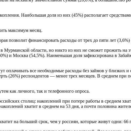
копления. Наибольшая доля из них (45%) располагает средствами,
жить максимум месяц.
я позволит финансировать расходы от трех до пяти лет (3,6%) и
Мурманской области, но никто из них не сможет прожить на эти
0%) и Москва (54,5%). Наименьшая доля зафиксирована в Забайка
ут оплачивать все необходимые расходы без займов у близких и 
рть (26%) респондентов — менее трех месяцев. В среднем при по
тем как личного, так и телефонного опроса.
ийских столиц: накоплений при потере работы в среднем хватит
 накоплений хватит в среднем на 53 дня, а почти половина жите
атит на больший срок, чем у россиян, которые живут одни: 66 