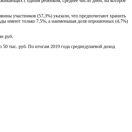
роживающих с одним ребенком, среднее число дней, на которое
овины участников (57,3%) указали, что предпочитают хранить
лады имеют только 7,5%, а наименьшая доля опрошенных (4,7%)
н руб.
о 50 тыс. руб. По итогам 2019 года среднедушевой доход