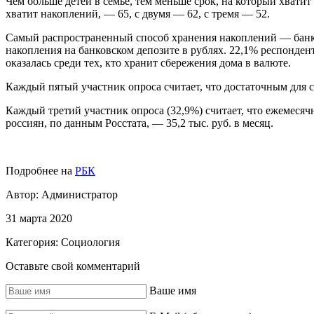
Чем больше детей в семье, тем меньше срок, на который хвати
хватит накоплений, — 65, с двумя — 62, с тремя — 52.
Самый распространенный способ хранения накоплений — банков
накопления на банковском депозите в рублях. 22,1% респонде
оказалась среди тех, кто хранит сбережения дома в валюте.
Каждый пятый участник опроса считает, что достаточным для с
Каждый третий участник опроса (32,9%) считает, что ежемесяч
россиян, по данным Росстата, — 35,2 тыс. руб. в месяц.
Подробнее на
РБК
Автор:
Администратор
31 марта 2020
Категория:
Социология
Оставьте свой комментарий
Ваше имя