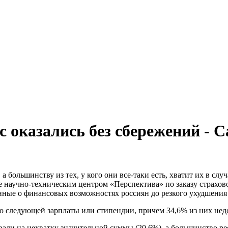
 оказались без сбережений - С
а большинству из тех, у кого они все-таки есть, хватит их в сл
е научно-техническим центром «Перспектива» по заказу страхо
анные о финансовых возможностях россиян до резкого ухудшения
о следующей зарплаты или стипендии, причем 34,6% из них недос
вали на нехватку значительной суммы (20,6%), а большинство рес