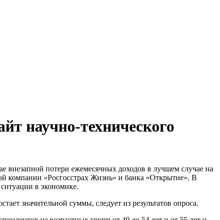
айт научно-технического
учае внезапной потери ежемесячных доходов в лучшем случае на
вой компании «Росгосстрах Жизнь» и банка «Открытие». В
 ситуации в экономике.
тает значительной суммы, следует из результатов опроса.
пондентов из возрастных групп от 40 до 54 лет и от 55 лет и