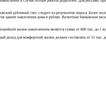
т накоплений в случае потери работы родителей. Для россиян, п
ский рублевый счет, следует из результатов опроса. Более пол
нтов хранят накопления дома в рублях. Валютные банковские вк
покойной жизни накоплением является сумма от 600 тыс. до 1 мл
ный доход для комфортной жизни должен составлять от 31 тыс. д