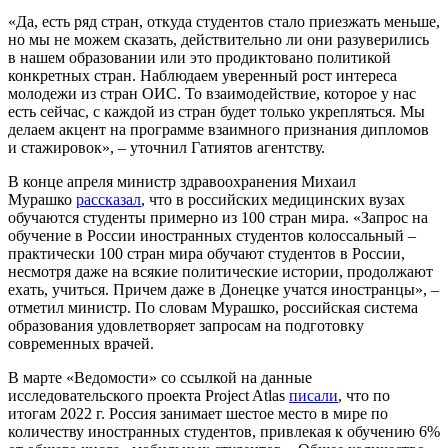
«Да, есть ряд стран, откуда студентов стало приезжать меньше,
но мы не можем сказать, действительно ли они разуверились
в нашем образовании или это продиктовано политикой
конкретных стран. Наблюдаем уверенный рост интереса
молодежи из стран ОИС. То взаимодействие, которое у нас
есть сейчас, с каждой из стран будет только укрепляться. Мы
делаем акцент на программе взаимного признания дипломов
и стажировок», – уточнил Гатиятов агентству.
В конце апреля министр здравоохранения Михаил
Мурашко
рассказал
, что в российских медицинских вузах
обучаются студенты примерно из 100 стран мира. «Запрос на
обучение в России иностранных студентов колоссальный –
практически 100 стран мира обучают студентов в России,
несмотря даже на всякие политические истории, продолжают
ехать, учиться. Причем даже в Донецке учатся иностранцы», –
отметил министр. По словам Мурашко, российская система
образования удовлетворяет запросам на подготовку
современных врачей.
В марте «Ведомости» со ссылкой на данные
исследовательского проекта Project Atlas
писали
, что по
итогам 2022 г. Россия занимает шестое место в мире по
количеству иностранных студентов, привлекая к обучению 6%