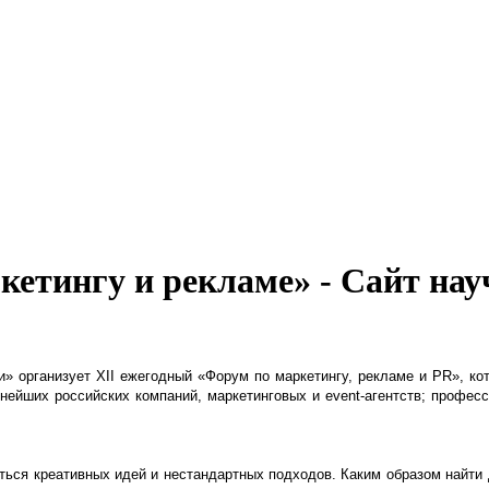
кетингу и рекламе» - Сайт нау
и» организует X
II
ежегодный «Форум по маркетингу, рекламе и PR», кот
пнейших российских компаний, маркетинговых и
event
-агентств; профес
я креативных идей и нестандартных подходов. Каким образом найти дл