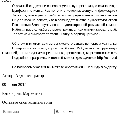
себя?
Огромный бюджет не означает успешную рекламную кампанию, за
Бриффинг клиента. Как получить исчерпывающую информацию о 
За последние годы потребительские предпочтения сильно изменил
Ни для кого не секрет, что в законодательстве существуют огр
Построение Brand loyalty за счет долгосрочной рекламной кампан
Работа пресс-службы во время кризиса. Как оптимизировать рабо
Теряет или выиграет сегмент Luxury в период кризиса?
Об этом и многом другом вы сможете узнать из первых уст на к
В мероприятии примут участие более 150 делегатов: руководи
компаний, топ-менеджмент рекламных, креативных, маркетинговых и e
Подробная программа и полный список докладчиков
http://old.v
По вопросам участия вы можете обратиться к Леониду Фридриху
Автор:
Администратор
09 июня 2015
Категория:
Маркетинг
Оставьте свой комментарий
Ваше имя