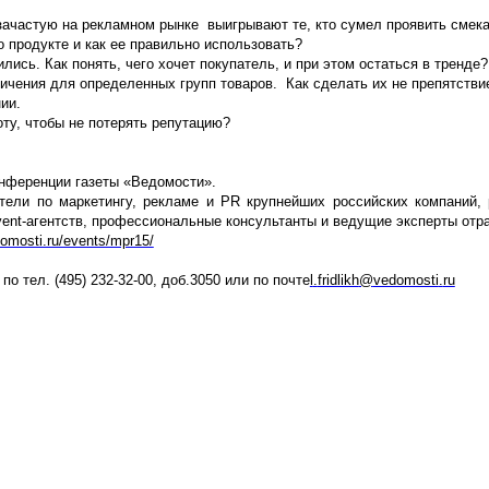
частую на рекламном рынке выигрывают те, кто сумел проявить смекалк
продукте и как ее правильно использовать?
ись. Как понять, чего хочет покупатель, и при этом остаться в тренде?
аничения для определенных групп товаров. Как сделать их не препятств
ии.
ту, чтобы не потерять репутацию?
онференции газеты «Ведомости».
тели по маркетингу, рекламе и PR крупнейших российских компаний, 
vent-агентств, профессиональные консультанты и ведущие эксперты отр
edomosti.ru/events/mpr15/
 по тел.
(495) 232-32-00
,
доб.3050
или по почте
l
.
fridlikh
@
vedomosti
.
ru