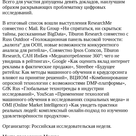
Всего для участия допущены девять докладов, наилучшим
образом раскрывающих проблематику цифровых
исследований.
В итоговый список вошли выступления ResearchMe
совместно с Mail. Ru Group «Ни спрятаться, ни скрыться:
тайны, рассказанные BigData», Tiburon Research совместно с
Russ Outdoor «Геолокационная панель высокой точности:
„валюта“ для OOH, новые возможности конкурентного
анализа для ритейла», Совместно Ipsos Comcon, Tiburon
Research, САН ИнБев «Медиапотребление 360°: чего не
увидишь в рейтингах», Google «Как оценить вклад интернет
рекламы в фактические продажи», Streetbee «Будущее
ритейла: Как методы машинного обучения и краудсорсинга
влияют на принятие решений», ВЦИОМ «Комбинирование
опросной технологии с возможностями DMP-платформы»,
GfK Rus «Глобальные технотренды в индустрии
исследований», YouScan «Применение технологий
машинного обучения в исследованиях социальных медиа» и
OMI (Online Market Intelligence) «Как увидеть практики
реальных людей: комплексный онлайн-подход по изучению
удовлетворённости продуктом».
Организатор: Российская исследовательская неделя.