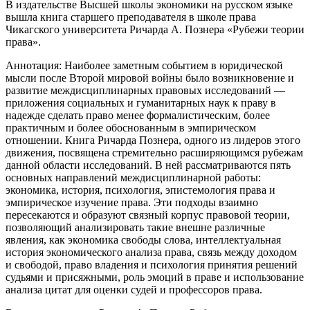
В издательстве Высшей школы экономики на русском языке
вышла книга старшего преподавателя в школе права
Чикагского университета Ричарда А. Познера «Рубежи теории
права».
Аннотация: Наиболее заметным событием в юридической
мысли после Второй мировой войны было возникновение и
развитие междисциплинарных правовых исследований —
приложения социальных и гуманитарных наук к праву в
надежде сделать право менее формалистическим, более
практичным и более обоснованным в эмпирическом
отношении. Книга Ричарда Познера, одного из лидеров этого
движения, посвящена стремительно расширяющимся рубежам
данной области исследований. В ней рассматриваются пять
основных направлений междисциплинарной работы:
экономика, история, психология, эпистемология права и
эмпирическое изучение права. Эти подходы взаимно
пересекаются и образуют связный корпус правовой теории,
позволяющий анализировать такие внешне различные
явления, как экономика свободы слова, интеллектуальная
история экономического анализа права, связь между доходом
и свободой, право владения и психология принятия решений
судьями и присяжными, роль эмоций в праве и использование
анализа цитат для оценки судей и профессоров права.